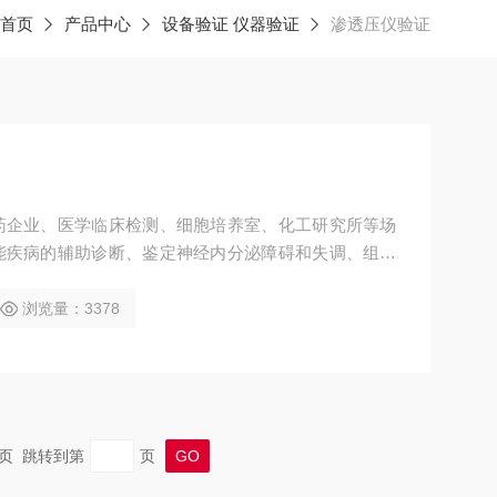
首页
产品中心
设备验证 仪器验证
渗透压仪验证
药企业、医学临床检测、细胞培养室、化工研究所等场
能疾病的辅助诊断、鉴定神经内分泌障碍和失调、组织
水渗透压与妊娠异常的辅助诊断等。
浏览量：3378
 末页 跳转到第
页