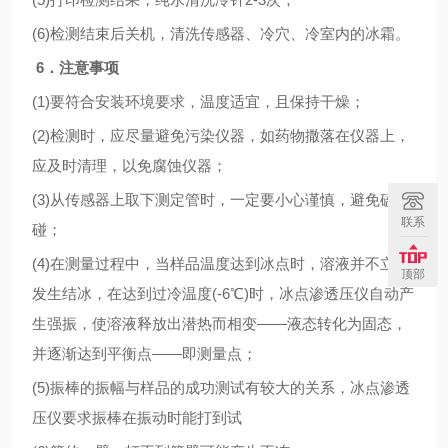
(6)检测结束后关机，清洗传感器、冷穴、冷室内的冰霜。
6．注意事项
(1)要符合安装环境要求，温度适宜，且保持干燥；
(2)检测时，应尽量避免污染仪器，如药物撒落在仪器上，
应及时清理，以免腐蚀仪器；
(3)从传感器上取下测定管时，一定要小心谨慎，避免磕
联系
碰；
(4)在测量过程中，当样品温度达到冰点时，溶液并不立即
顶部
发生结冰，在达到过冷温度(-6℃)时，冰点渗透压仪自动产
生强振，使溶液释放出潜热而相变——液态转化为固态，
并逐渐达到平衡点——即测量点；
(5)振棒的振幅与样品的成功测试有较大的关系，冰点渗透
压仪要求振棒在振动时能打到试