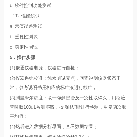
b. 软件控制功能测试
（
3）性能确认
a. 示值误差测试
b. 重复性测试
c. 稳定性测试
5
．操作步骤
(1)接通仪器电源，仪器进行自检；
(2)仪器系统校准：纯水测试零点，回零说明仪器状态正
常，参考说明书用相应的标准液进行校准；
(3)测量摩尔浓度：取干净测定管及一次性取样头，用移液
管吸取100μL被测溶液，按“确认"键进行检测，重复两次取
平均值；
(4)然后进入数据分析界面，查看数据结果；
(5)打印检测结果，纯水清洗冷针2-3次；