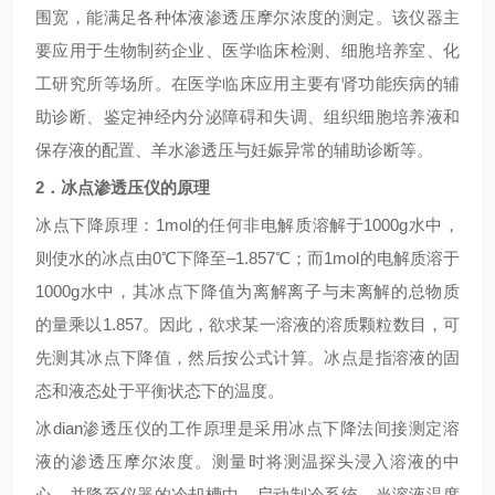
围宽，能满足各种体液渗透压摩尔浓度的测定。该仪器主
要应用于生物制药企业、医学临床检测、细胞培养室、化
工研究所等场所。在医学临床应用主要有肾功能疾病的辅
助诊断、鉴定神经内分泌障碍和失调、组织细胞
培养液和
保存液的配置、羊水渗透压与妊娠异常的辅助诊断等。
2．冰点渗透压仪的原理
冰点下降原理：
1mol的任何非电解质溶解于1000g水中，
则使水的冰点由0℃下降至–1.857℃；而1mol的电解质溶于
1000g水中，其冰点下降值为离解离子与未离解的总物质
的量乘以1.857。因此，欲求某一溶液的溶质颗粒数目，可
先测其冰点下降值，然后按公式计算。冰点是指溶液的固
态和液态处于平衡状态下的温度。
冰
dian渗透压仪的工作原理是采用冰点下降法间接测定溶
液的渗透压摩尔浓度。测量时将测温探头浸入溶液的中
心，并降至仪器的冷却槽中。启动制冷系统，当溶液温度