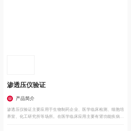
渗透压仪验证
产品简介
渗透压仪验证主要应用于生物制药企业、医学临床检测、细胞培
养室、化工研究所等场所。在医学临床应用主要有肾功能疾病的
辅助诊断、鉴定神经内分泌障碍和失调、组织细胞培养液和保存
液的配置、羊水渗透压与妊娠异常的辅助诊断等。