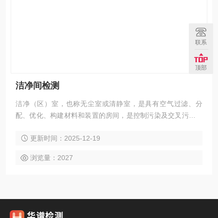
联系
顶部
洁净间检测
洁净（区）室，也称无尘室或清静室，是具有空气过滤、分
配、优化、构建材料和装置的房间，是控制污染及交叉污染的
基础，其中特定标准操作程序以控制空气悬浮微粒、浮游菌浓
更新时间：2025-12-19
度，以达到适当的洁净度级别。洁净间检测具体看详情页。
浏览量：2027