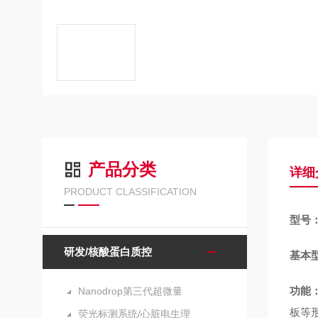
产品分类
详细
PRODUCT CLASSIFICATION
型号
研发/核酸蛋白质控
基本型
功能
Nanodrop第三代超微量
板等
荧光标测系统/心脏电生理