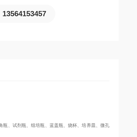
13564153457
角瓶、试剂瓶、组培瓶、蓝盖瓶、烧杯、培养皿、微孔