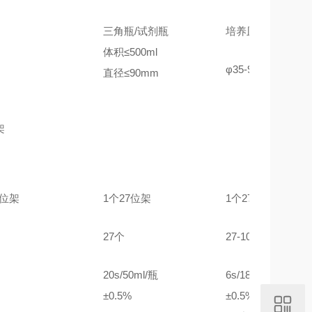
三角瓶/试剂瓶
培养皿
体积≤500ml
φ35-90mm
直径≤90mm
架
8位架
1个27位架
1个27位架
27个
27-100个
20s/50ml/瓶
6s/18ml/皿
±0.5%
±0.5%