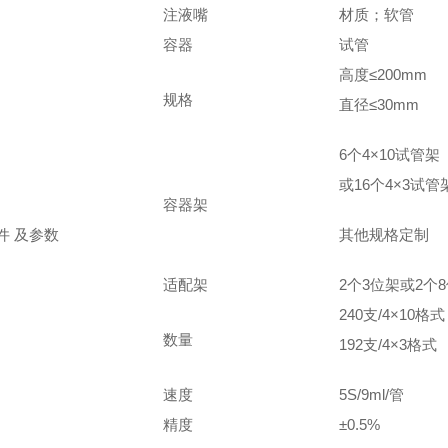
注液嘴
材质；软管
容器
试管
高度≤200mm
规格
直径≤30mm
6个4×10试管架
或16个4×3试管
容器架
件 及参数
其他规格定制
适配架
2个3位架或2个
240支/4×10格式
数量
192支/4×3格式
速度
5S/9ml/管
精度
±0.5%