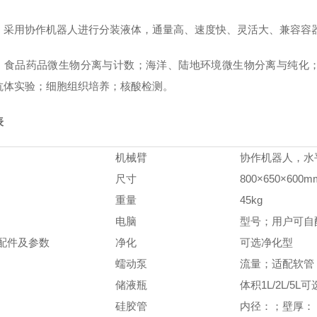
：
采用协作机器人进行分装液体，通量高、速度快、灵活大、兼容容
：
食品药品微生物分离与计数；海洋、陆地环境微生物分离与纯化
抗体实验；细胞组织培养；核酸检测。
表
机械臂
协作机器人，水平
尺寸
800×650×600m
重量
45kg
电脑
型号；用户可自
配件及参数
净化
可选净化型
蠕动泵
流量；适配软管
储液瓶
体积1L/2L/5
硅胶管
内径：；壁厚：