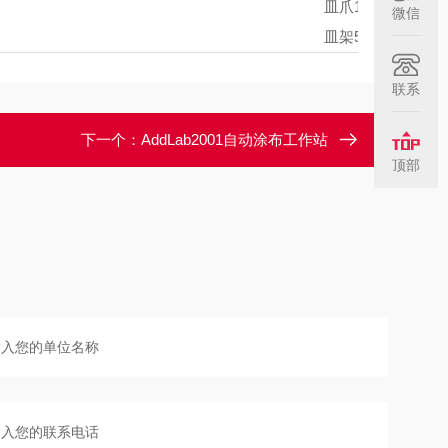
皿爪1个
微信
皿架5个
联系
下一个：
AddLab2001自动涂布工作站
顶部