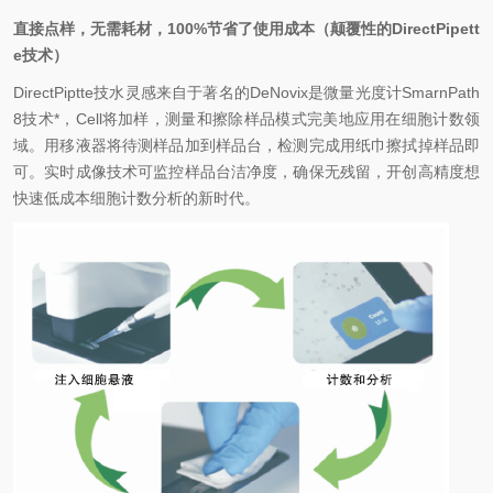
直接点样，无需耗材，
100%
节省了使用成本（颠覆性的
DirectPipett
e
技术）
DirectPiptte
技水灵感来自于著名的
DeNovix
是微量光度计
SmarnPath
8
技术
*
，
Cell
将加样，测量和擦除样品模式完美地应用在细胞计数领
域。用移液器将待测样品加到样品台，检测完成用纸巾擦拭掉样品即
可。实时成像技术可监控样品台洁净度，确保无残留，开创高精度想
快速低成本细胞计数分析的新时代。