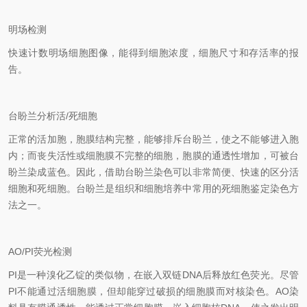
明场检测
快速计数明场细胞图像，能得到细胞浓度，细胞尺寸和存活率的报
告。
台盼兰分析活
/
死细胞
正常的活加胞，胞膜结构完整，能够排斥台盼兰，使之不能够进入胞
内；而丧失活性或细胞膜不完整的细胞，胞膜的通透性增加，可被台
盼兰染成蓝色。因此，借助台盼兰染色可以非常简便、快速的区分活
细胞和死细胞。台盼兰是组织和细胞培养中常用的死细胞鉴定染色方
法之一。
AO/PI
荧光检测
PI
是一种溴化乙锭的类似物，在嵌入双链
DNA
后释放红色荧光。尽管
PI
不能通过活细胞膜，但却能穿过破损的细胞膜而对核染色。
AO
染