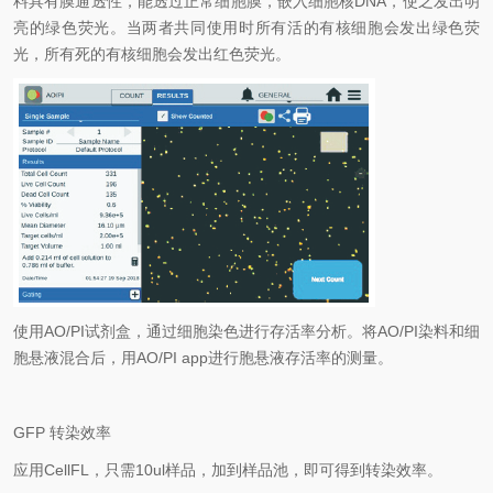
料具有膜通透性，能透过正常细胞膜，嵌入细胞核
DNA
，使之发出明
亮的绿色荧光。当两者共同使用时所有活的有核细胞会发出绿色荧
光，所有死的有核细胞会发出红色荧光。
使用
AO/PI
试剂盒，通过细胞染色进行存活率分析。将
AO/PI
染料和细
胞悬液混合后，用
AO/PI app
进行胞悬液存活率的测量。
GFP
转染效率
应用
CellFL
，只需
10ul
样品，加到样品池，即可得到转染效率。