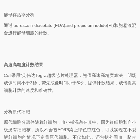
酵母存活率分析
通过
luorescein diacetatc (FDA)and propidium iodide(PI)
和胞悬液混
合进行酵母细胞的计数。
高速高精度计数结果
Cell
采用*英伟达
Tegra
超级芯片处理器，凭借高速高精度算法，明场
成像时间小于
3
秒，荧先成像时间小于
8
秒，提供计数结果，成倍提高
细胞计数的速度和准确性。
分析原代细胞
原代细胞分离伴随着红细胞，血小板混杂在其中。因为红细胞和血小
板没有细胞核，所以不会被
AO/PI
染上绿色或红色，可以实现在不裂
解红细胞的情况下定量原代细胞。不仅如此，还包括外周血，脐带