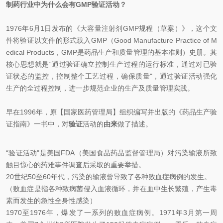
制药行业中为什么会有GMP验证活动？
1976年6月1日发布的《大容量注射剂GMP规程（草案）》，这个文
件
将
验证
以文件的形式载入GMP
（Good Manufacture Practice of M
edical Products，GMP是药品生产和
质量管理
的基本准则）
史册。其
核心思想就是“
通过验证确立控制生产过程的运行标准，通过对已验
证状态的监控，控制整个工艺过程，确保质量
"，通过验证活动强化
生产的全过程控制，进一步规范企业的生产及质量管理实践。
早在1996年，原【国家医药管理局】组织编写并出版的《药品生产验
证指南》一书中，对
验证
活动的
由来
做了描述。
“验证活
动"是美国FDA（美国食品药品监督管理局）对污染输液所致
触目惊心的药难事件调查后采取的重要举措。
20世纪50至60年代，污染的输液曾导致了各种败血症病例的发生。
（败血症是指各种致病菌侵入血液循环，并在血中生长繁殖，产生毒
素而发生的急性全身性感染）
1970至1976年，爆发了一系列的败血症病例。1971年3月第一周