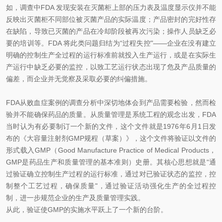
如，调查中FDA 发现安装在灭菌柜上部的压力表及温度显示仪并不能
反映出灭菌柜不同部位被灭菌产品的实际温度；产品密封的完好性存
在缺陷，导致已灭菌的产品在冷却阶段被再次污染；操作人员缺乏必
要的培训等。FDA 将此类问题归结为“过程失控"——企业在没有建立
明确的控制生
产全过程的运行标准前就投入生产运行，或是在实际生
产运行中缺乏必要的监控，以致工艺运行状态出现了危及产品质量的
偏差，而企业并无觉察及采取必要的纠偏措施。
FDA从败血症案例的调查分析中深切地体会到产品需要检验，然而检
验并不能确保药品的质量。从质量管理是系统工程的观念出发，FDA
当时认为有必要制订一个新的文件，这个文件就是1976年6月1日发
布的《大容量注射剂GMP规程（草案）》，这个文件将验证以文件的
形式载入GMP（Good Manufacture Practice of Medical Products，
GMP是药品生产和质量管理的基本准则）史册。其核心思想就是“通
过验证确立控制生产过程的运行标准，通过对已验证状态的监控，控
制整个工艺过程，确保质量"，通过验证活动强化生产的全过程控
制，进一步规范企业的生产及质量管理实践。
从此，验证使GMP的实施水平跃上了一个新的台阶。