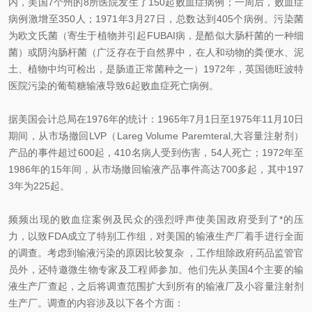
内，美国7个州的8所医院发生了150起败血症病例；一周后，败血症
病例激增至350人；1971年3月27日，总数达到405个病例。污染菌
为欧文氏菌（寄生于植物并引起FUBAI病，是酷似大肠杆菌的一种细
菌）或阴沟肠杆菌（广泛存在于自然界中，在人和动物的粪便水、泥
土、植物中均可检出，是肠道正常菌种之一）1972年，英国德旺波特
医院污染的葡萄糖输液导致6起败血症死亡病例。
据美国会计总局在1976年的统计：1965年7月1日至1975年11月10日
期间，从市场撤回LVP（Lareg Volume Paremteral,大容量注射剂）
产品的事件
超过600起，410名病人受到伤害，54人死亡；1972年至
1986年的15年间，从市场撤回输液产品事件高达700多起，其中197
3年为225起。
频频出现的败血症案例及民众的强烈呼声使美国政府受到了*的压
力，以致FDA成立了特别工作组，对美国的输液生产厂着手进行全面
的调查。考虑到输液污染的原因比较复杂 ，工作组除政府药品监管官
员外，还特邀微生物专家及工程师参加。他们先从美国4个主要的输
液生产厂查起，之后将调查范围扩大到所有的输液厂及小容量注射剂
生产厂。调查的内容涉及以下各个方面：