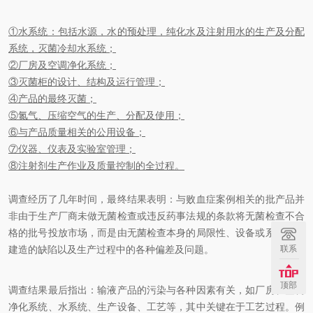
①水系统：包括水源，水的预处理，纯化水及注射用水的生产及分配
系统，灭菌冷却水系统；
②厂房及空调净化系统；
③灭菌柜的设计、结构及运行管理；
④产品的最终灭菌；
⑤氮气、压缩空气的生产、分配及使用；
⑥与产品质量相关的公用设备；
⑦仪器、仪表及实验室管理；
⑧注射剂生产作业及质量控制的全过程。
调查经历了几年时间，最终结果表明：与败血症案例相关的批产品并
非由于生产厂商未做无菌检查或违反药事法规的条款将无菌检查不合
格的批号投放市场，而是由无菌检查本身的局限性、设备或系统设计
联系
建造的缺陷以及生产过程中的各种偏差及问题。
顶部
调查结果最后指出：输液产品的污染与各种因素有关，如厂房、空调
净化系统、水系统、生产设备、工艺等，其中关键在于工艺过程。例