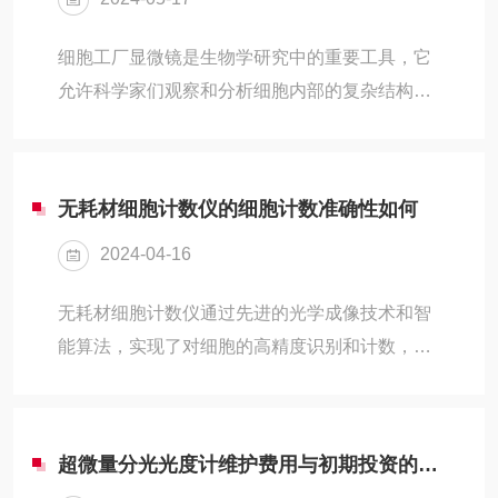
细胞工厂显微镜是生物学研究中的重要工具，它
允许科学家们观察和分析细胞内部的复杂结构和
动态过程。然而，正确使用显微镜并解决常见问
题需要一定的技能和知识。本文将介绍细胞工厂
显微镜的基本使用技巧，并讨论在使用过程中可
无耗材细胞计数仪的细胞计数准确性如何
能遇到的常见问题及其解决方法。一、细胞工厂
2024-04-16
显微镜的使用技巧1.准备工作：在使用显微镜之
前，确保所有的光学组件都清洁无污渍，包括物
无耗材细胞计数仪通过先进的光学成像技术和智
镜、目镜和载玻片。使用合适的染色剂对样品进
能算法，实现了对细胞的高精度识别和计数，其
行染色，以便更好地观察细胞结构。2.聚焦与调
准确性得到了众多研究和用户的认可。这些设备
整：启动显微镜后，首先使用低倍镜进行粗焦调
通常适用于各种细胞类型、大小和密度的样本，
整，找到大致的...
能够提供快速、客观的细胞计数结果，而且不需
超微量分光光度计维护费用与初期投资的权衡
要使用传统的细胞计数所必需的一次性耗材，从