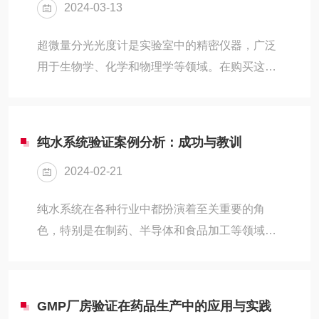
2024-03-13
而节约了实验成本和时间。技术细节无耗材细胞
计数仪的核心技术主要包括高分辨率成像、图像
超微量分光光度计是实验室中的精密仪器，广泛
处理算法和自动化控制。例如，某些细胞计数仪
用于生物学、化学和物理学等领域。在购买这类
采用了神经网络图像分析算法，以大数据集的AI
设备时，除了考虑初期的购置成本外，还需评估
学习算法为基础，提高了对形态不规则、聚团成
长期的维护费用以及可能的维修开支。本文将讨
簇、大小不均及小...
论如何平衡超微量分光光度计的初期投资和维护
纯水系统验证案例分析：成功与教训
费用，确保实验室能够在预算范围内获得最佳的
2024-02-21
性能和使用寿命。1、了解设备需求：首先，明
确实验室对分光光度计的实际需求，包括测量范
纯水系统在各种行业中都扮演着至关重要的角
围、分辨率、样品容量等参数。选择适合的设备
色，特别是在制药、半导体和食品加工等领域，
型号，既可以避免过度配置导致的高昂初期投
对水质的要求极高。因此，纯水系统的验证显得
入，也可以减少因不必要功能增加的维护复杂性
尤为重要。本文将通过案例分析，探讨纯水系统
和费用。2、初期投资...
验证中的成功经验和教训，以期为类似项目提供
GMP厂房验证在药品生产中的应用与实践
有益的参考。一、案例背景某制药企业为了提升