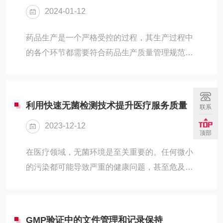
2024-01-12
药品质量，决定对其纯水系统进行全面升级和验
证。该项目涉及到从水源到终端用水的整个流
药品生产是一个严格受控的过程，其生产过程中
程，包括预处理、反渗透、电去离子等多个环
的各个环节都需要符合药品生产质量管理规范
节。二、验证过程在验证过程中，团队遵循了严
（GMP）。GMP厂房验证是确保药品生产过程中
格的验证流程，包括：1.制定验证计划：明确了
环境、设备和人员等方面符合GMP要求的重要手
验证目标、范围、方法和...
段。一、GMP厂房验证的基本原理GMP厂房验证
利用快速无菌检测技术提升医疗服务质量
联系
是指通过对厂房的设计、建设、安装、运行和维
2023-12-12
护等方面的检查和评估，确保厂房能够满足药品
顶部
生产的质量和安全要求。厂房验证的主要目的是
在医疗领域，无菌环境是至关重要的。任何微小
确保厂房的环境、设备和人员等方面符合GMP的
的污染都可能导致严重的健康问题，甚至危及生
要求，从而保证药品生产的质量和安全。二、
命。因此，确保医疗器械和设备的安全无菌状态
GMP厂房验证的关键步骤1.制定验证计划：根据
是医疗服务质量的重要组成部分。近年来，快速
药品生...
无菌检测技术的发展为提升医疗服务质量提供了
GMP验证中的文件管理和记录保持