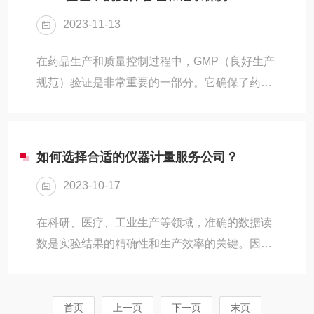
新的可能性。快速无菌检测技术是一种能够在短
2023-11-13
时间内准确检测出微生物污染的方法。这种技术
的出现，使得医疗机构能够在短时间内对医疗器
在药品生产和质量控制过程中，GMP（良好生产
械和设备进行无菌检测，从而及时发现并处理潜
规范）验证是非常重要的一部分。它确保了药品
在的污染问题，确保医疗服务的安全和有效。首
的生产过程符合法规要求，提高了药品的质量和
先，可以大大提高检测效率。传统的无菌检测方
安全性。在GMP验证中，文件管理和记录保持是
法通常需要几天的时...
关键环节，它们确保了验证过程的可追溯性和可
如何选择合适的仪器计量服务公司？
证明性。一、文件管理在GMP验证中的重要性文
2023-10-17
件管理是GMP验证的基础。验证过程中需要制定
和执行一系列的文件，包括方案、记录、报告
在科研、医疗、工业生产等领域，准确的数据读
等，这些文件详细描述了验证活动的具体内容、
数是实验结果的精确性和生产效率的关键。因
方法和结果。文件管理包括文件的编制、审核、
此，选择一家可靠的仪器计量服务公司至关重
批准、发放、执行、修订等环节。在GMP验证
要。然而，面对市场上众多的计量服务公司，如
中，文件管理...
何选择一家适合的公司需要考虑以下几个关键因
首页
上一页
下一页
末页