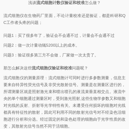
浅谈
流式细胞计数仪验证和校准
怎么做？
流式细胞仪在生物药厂里面，不论计量校准还是验证，都是科研和
Q
C
工作者头疼的问题；
问题
1
：买了很多年了，验证会不会通不过，计量会不会通不过
问题
2
：做一次计量动辄
5200
以上的成本。
问题
3
：验证很多第三方不会做，厂家做一次太贵了。
那怎么解决这些
流式细胞仪验证和校准
问题呢？
流式细胞仪的测量原理：流式细胞计可同时进行多参数测量，信息主
要来自特异性荧光信号及非荧光散射信号。测量是在测量区进行的，
所谓测量区就是照射激光束和喷出喷孔的液流束垂直相交点。液流中
央的单个细胞通过测量区时，受到激光照射
,
这些生物学参数又和细胞
对光线的反射、折射等光学特性有关。未遭受任何损坏的细胞对光线
都具有特征性的散射，因此可利用不同的散射光信号对不经染色活细
胞进行分析和分选。经过固定的和染色处理的细胞由于光学性质的改
变，其散射光信号当然不同于活细胞。